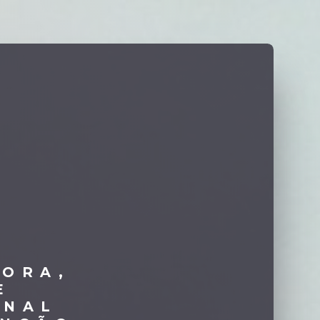
TORA,
E
ONAL