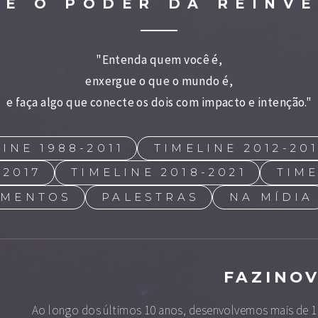
RE O PODER DA REINV
"Entenda quem você é,
enxergue o que o mundo é,
e faça algo que conecte os dois com impacto e intenção."
INE 1988-2011
TIMELINE 2012-20
-2017
TIMELINE 2018-2021
TIME
IMENTOS
PALESTRAS
NA MÍDIA
FAZINO
Ao longo dos últimos 10 anos, desenvolvemos mais de 