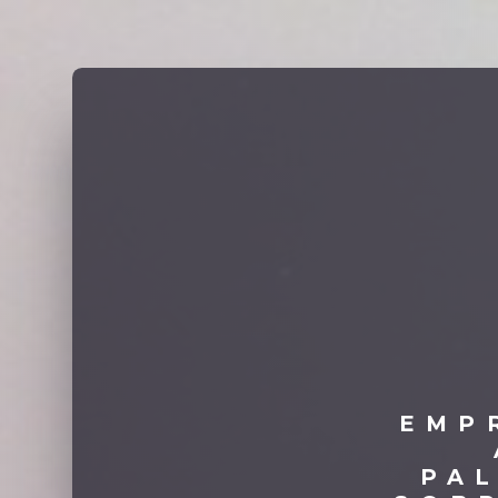
EMP
PA